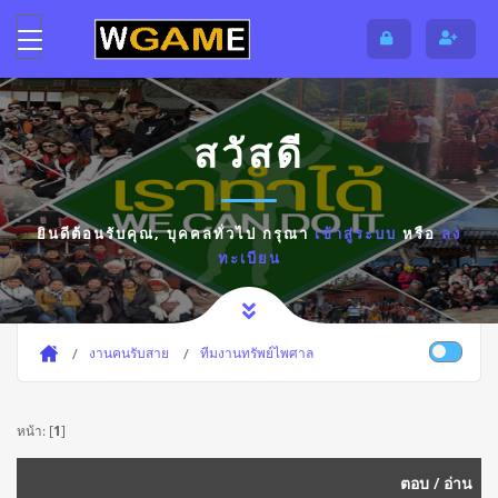
สวัสดี
ยินดีต้อนรับคุณ,
บุคคลทั่วไป
กรุณา
เข้าสู่ระบบ
หรือ
ลง
ทะเบียน
งานคนรับสาย
ทีมงานทรัพย์ไพศาล
หน้า: [
1
]
ตอบ
/
อ่าน