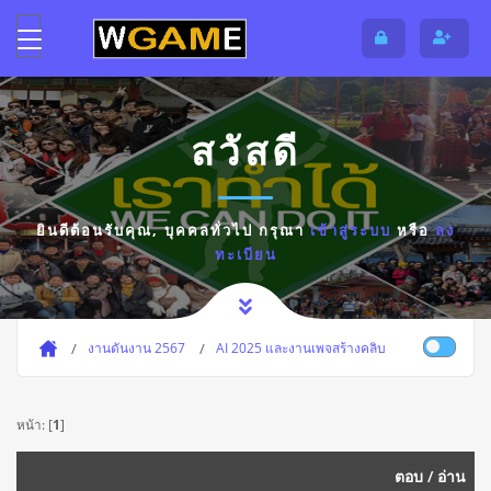
สวัสดี
ยินดีต้อนรับคุณ,
บุคคลทั่วไป
กรุณา
เข้าสู่ระบบ
หรือ
ลง
ทะเบียน
งานดันงาน 2567
AI 2025 และงานเพจสร้างคลิบ
หน้า: [
1
]
ตอบ
/
อ่าน