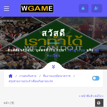
สวัสดี
ยินดีต้อนรับคุณ,
บุคคลทั่วไป
กรุณา
เข้าสู่ระบบ
หรือ
ลง
ทะเบียน
งานคนรับสาย
ทีมงานเนรมิตนาคราช
สรุปสายงานประจำเดือนกันยายน 64
« หน้าที่แล้ว
ต่อไป »
หน้า: [
1
]