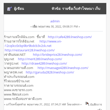
ผู้เขียน
หัวข้อ: รายชื่อเว็บทำโฆษณา เก็บ
รายเดือน (อ่าน 11559 ครั้ง)
admin
«
เมื่อ:
พฤษภาคม 30, 2022, 09:08:31 PM »
ร้านกาแฟใกล้ฉัน.com ชี้มาที่
http://cafe4289.lnwshop.com/
ร้านอาหารใกล้ฉัน.net
http://www.xn-
-12cq0cc0cbp9br9bdcb3v2ck.net
http://restaurant28.lnwshop.com/
เช่าสินสอด.NET
http://brideprice28.lnwshop.com/
บุญ.net
http://merit289.lnwshop.com/
วาดรูป.net
http://draw4289.lnwshop.com/
นวดนอกสถานที่.com
http://massage4289.lnwshop.com/
พญาครุฑ.net
http://garuda2828.lnwshop.com/
ทําประกันรถยนต์.com
รีไฟแนนซ์บ้าน.net
ราคายางรถยนต์.com
www.ลงขายรถ.com
www.ฟิตเนส.com
www.รถมือสองราคาดี.com
«
แก้ไขครั้งสุดท้าย: พฤษภาคม 31, 2022, 07:34:21 AM โดย admin
»
บันทึกการ
เข้า