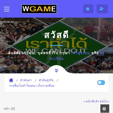
สวัสดี
ยินดีต้อนรับคุณ,
บุคคลทั่วไป
กรุณา
เข้าสู่ระบบ
หรือ
ลง
ทะเบียน
คำค้นหา
คำค้นธุรกิจ
รายชื่อเว็บทำโฆษณา เก็บรายเดือน
« หน้าที่แล้ว
ต่อไป »
หน้า: [
1
]