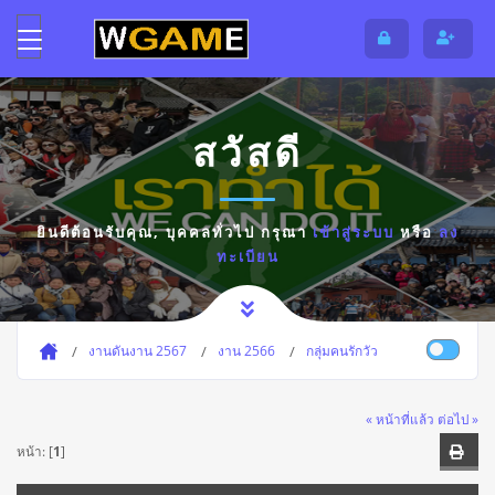
สวัสดี
ยินดีต้อนรับคุณ,
บุคคลทั่วไป
กรุณา
เข้าสู่ระบบ
หรือ
ลง
ทะเบียน
งานดันงาน 2567
งาน 2566
กลุ่มคนรักวัว
« หน้าที่แล้ว
ต่อไป »
หน้า: [
1
]